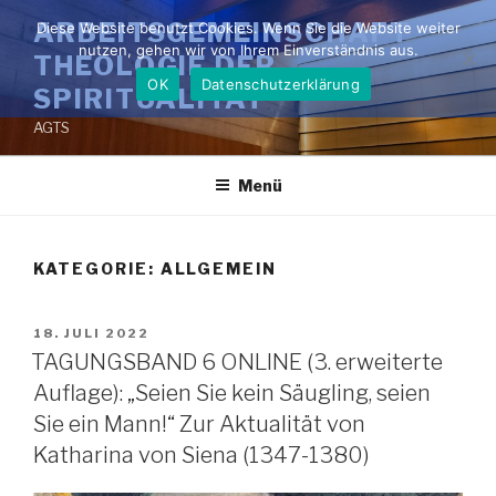
Zum
ARBEITSGEMEINSCHAFT
Diese Website benutzt Cookies. Wenn Sie die Website weiter
Inhalt
nutzen, gehen wir von Ihrem Einverständnis aus.
THEOLOGIE DER
springen
OK
Datenschutzerklärung
SPIRITUALITÄT
AGTS
Menü
KATEGORIE:
ALLGEMEIN
VERÖFFENTLICHT
18. JULI 2022
AM
TAGUNGSBAND 6 ONLINE (3. erweiterte
Auflage): „Seien Sie kein Säugling, seien
Sie ein Mann!“ Zur Aktualität von
Katharina von Siena (1347-1380)