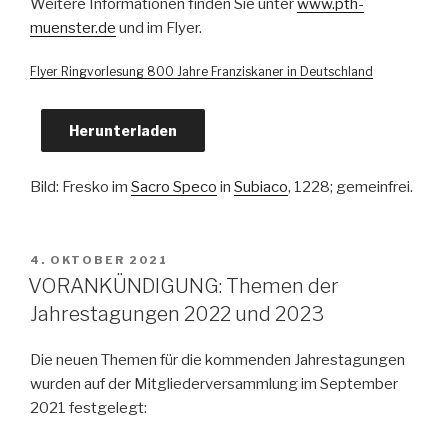
Weitere Informationen finden Sie unter
www.pth-
muenster.de
und im Flyer.
Flyer Ringvorlesung 800 Jahre Franziskaner in Deutschland
Herunterladen
Bild: Fresko im
Sacro Speco
in
Subiaco
, 1228; gemeinfrei.
VERÖFFENTLICHT
4. OKTOBER 2021
AM
VORANKÜNDIGUNG: Themen der
Jahrestagungen 2022 und 2023
Die neuen Themen für die kommenden Jahrestagungen
wurden auf der Mitgliederversammlung im September
2021 festgelegt: