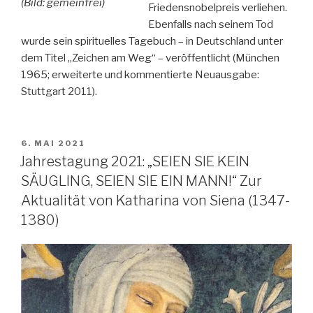
(Bild: gemeinfrei)
Friedensnobelpreis verliehen.
Ebenfalls nach seinem Tod
wurde sein spirituelles Tagebuch – in Deutschland unter
dem Titel „Zeichen am Weg“ – veröffentlicht (München
1965; erweiterte und kommentierte Neuausgabe:
Stuttgart 2011).
VERÖFFENTLICHT
6. MAI 2021
AM
Jahrestagung 2021: „SEIEN SIE KEIN
SÄUGLING, SEIEN SIE EIN MANN!“ Zur
Aktualität von Katharina von Siena (1347-
1380)