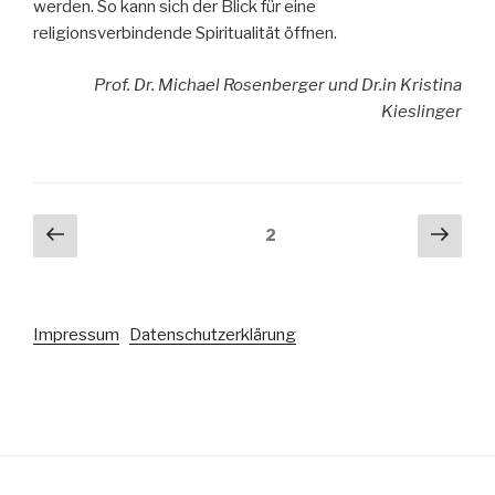
werden. So kann sich der Blick für eine
religionsverbindende Spiritualität öffnen.
Prof. Dr. Michael Rosenberger und Dr.in Kristina
Kieslinger
Seitennummerierung
Vorherige
Näch
Seite
2
Seite
Seit
der
Beiträge
Impressum
Datenschutzerklärung