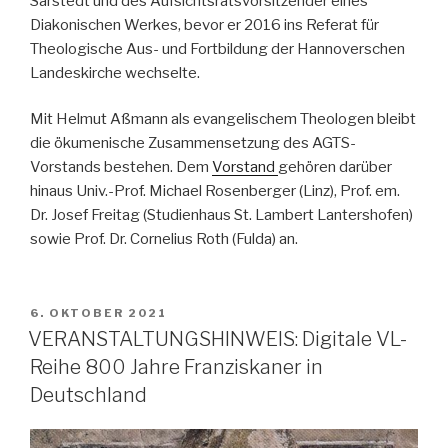
Sarstedt und des Aufsichtsratsvorsitzender eines
Diakonischen Werkes, bevor er 2016 ins Referat für
Theologische Aus- und Fortbildung der Hannoverschen
Landeskirche wechselte.
Mit Helmut Aßmann als evangelischem Theologen bleibt
die ökumenische Zusammensetzung des AGTS-
Vorstands bestehen. Dem
Vorstand
gehören darüber
hinaus Univ.-Prof. Michael Rosenberger (Linz), Prof. em.
Dr. Josef Freitag (Studienhaus St. Lambert Lantershofen)
sowie Prof. Dr. Cornelius Roth (Fulda) an.
VERÖFFENTLICHT
6. OKTOBER 2021
AM
VERANSTALTUNGSHINWEIS: Digitale VL-
Reihe 800 Jahre Franziskaner in
Deutschland