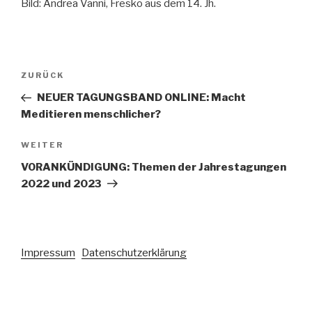
Bild: Andrea Vanni, Fresko aus dem 14. Jh.
Beitragsnavigation
Vorheriger
ZURÜCK
Beitrag
NEUER TAGUNGSBAND ONLINE: Macht
Meditieren menschlicher?
Nächster
WEITER
Beitrag
VORANKÜNDIGUNG: Themen der Jahrestagungen
2022 und 2023
Impressum
Datenschutzerklärung