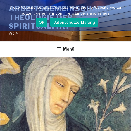
Zum
ARBEITSGEMEINSCHAFT
Diese Website benutzt Cookies. Wenn Sie die Website weiter
Inhalt
nutzen, gehen wir von Ihrem Einverständnis aus.
THEOLOGIE DER
springen
OK
Datenschutzerklärung
SPIRITUALITÄT
AGTS
Menü