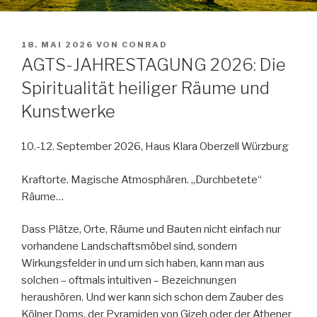
VERÖFFENTLICHT
18. MAI 2026
VON
CONRAD
AM
AGTS-JAHRESTAGUNG 2026: Die
Spiritualität heiliger Räume und
Kunstwerke
10.-12. September 2026, Haus Klara Oberzell Würzburg
Kraftorte. Magische Atmosphären. „Durchbetete“
Räume…
Dass Plätze, Orte, Räume und Bauten nicht einfach nur
vorhandene Landschaftsmöbel sind, sondern
Wirkungsfelder in und um sich haben, kann man aus
solchen – oftmals intuitiven – Bezeichnungen
heraushören. Und wer kann sich schon dem Zauber des
Kölner Doms, der Pyramiden von Gizeh oder der Athener