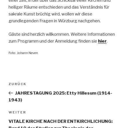
einer Zeit, in der über das Schicksal vieler Kirchen und
heiliger Räume entschieden und das Verständnis für
sakrale Kunst brüchig wird, wollen wir diese
grundlegenden Fragen in Würzburg nachgehen.
Gäste sind herzlich willkommen. Weitere Informationen
zum Programm und der Anmeldung finden sie
hier
.
Foto: Johann Neven
Beitragsnavigation
Vorheriger
ZURÜCK
Beitrag
JAHRESTAGUNG 2025: Etty Hillesum (1914-
1943)
Nächster
WEITER
Beitrag
VITALE KIRCHE NACH DER ENTKIRCHLICHUNG: