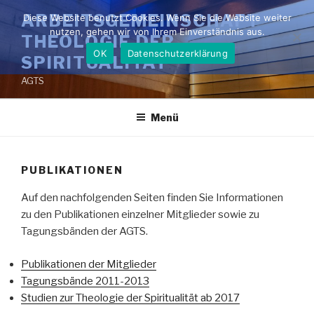
Zum
ARBEITSGEMEINSCHAFT
Diese Website benutzt Cookies. Wenn Sie die Website weiter
Inhalt
nutzen, gehen wir von Ihrem Einverständnis aus.
THEOLOGIE DER
springen
OK
Datenschutzerklärung
SPIRITUALITÄT
AGTS
Menü
PUBLIKATIONEN
Auf den nachfolgenden Seiten finden Sie Informationen
zu den Publikationen einzelner Mitglieder sowie zu
Tagungsbänden der AGTS.
Publikationen der Mitglieder
Tagungsbände 2011-2013
Studien zur Theologie der Spiritualität ab 2017