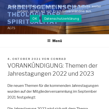
Zum
ARBEITSGEMEINSCHAFT
Diese Website benutzt Cookies. Wenn Sie die Website weiter
Inhalt
nutzen, gehen wir von Ihrem Einverständnis aus.
THEOLOGIE DER
springen
OK
Datenschutzerklärung
SPIRITUALITÄT
AGTS
Menü
VERÖFFENTLICHT
4. OKTOBER 2021
VON
CONRAD
AM
VORANKÜNDIGUNG: Themen der
Jahrestagungen 2022 und 2023
Die neuen Themen für die kommenden Jahrestagungen
wurden auf der Mitgliederversammlung im September
2021 festgelegt:
Die Jahrestagung 2022 wird sich mit dem Thema