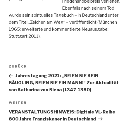
Friedensnobelpreis verliehen.
Ebenfalls nach seinem Tod
wurde sein spirituelles Tagebuch – in Deutschland unter
dem Titel „Zeichen am Weg“ – veröffentlicht (München
1965; erweiterte und kommentierte Neuausgabe:
Stuttgart 2011).
Beitragsnavigation
Vorheriger
ZURÜCK
Beitrag
Jahrestagung 2021: „SEIEN SIE KEIN
SÄUGLING, SEIEN SIE EIN MANN!“ Zur Aktualität
von Katharina von Siena (1347-1380)
Nächster
WEITER
Beitrag
VERANSTALTUNGSHINWEIS: Digitale VL-Reihe
800 Jahre Franziskaner in Deutschland