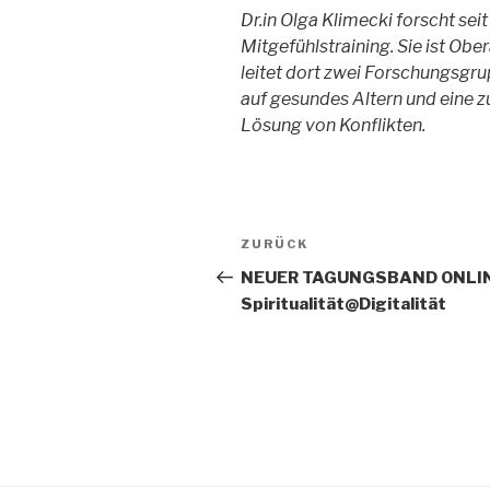
Dr.in Olga Klimecki forscht se
Mitgefühlstraining. Sie ist Obe
leitet dort zwei Forschungsgru
auf gesundes Altern und eine z
Lösung von Konflikten.
Beitragsnavigation
Vorheriger
ZURÜCK
Beitrag
NEUER TAGUNGSBAND ONLIN
Spiritualität@Digitalität