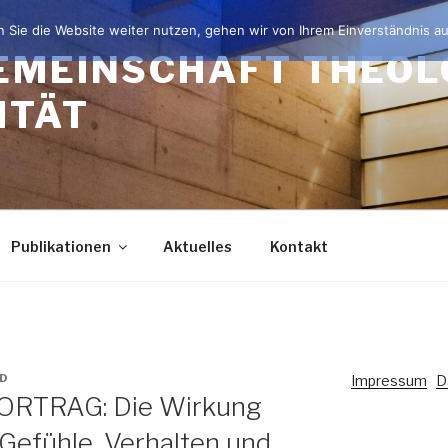
 Sie die Website weiter nutzen, gehen wir von Ihrem Einverständnis au
EMEINSCHAFT THEOL
ITÄT
Publikationen
Aktuelles
Kontakt
D
Impressum
D
RTRAG: Die Wirkung
 Gefühle, Verhalten und