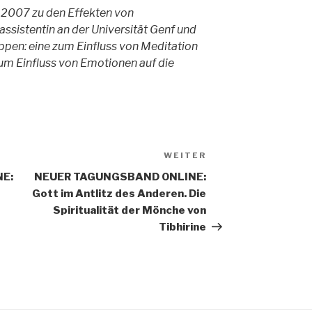
it 2007 zu den Effekten von
rassistentin an der Universität Genf und
ppen: eine zum Einfluss von Meditation
um Einfluss von Emotionen auf die
WEITER
Nächster
Beitrag
E:
NEUER TAGUNGSBAND ONLINE:
Gott im Antlitz des Anderen. Die
Spiritualität der Mönche von
Tibhirine