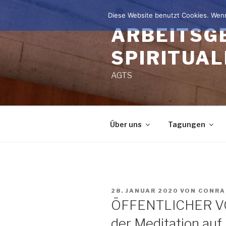
Zum
Diese Website benutzt Cookies. Wenn
Inhalt
ARBEITSG
springen
SPIRITUAL
AGTS
Über uns
Tagungen
VERÖFFENTLICHT
28. JANUAR 2020
VON
CONRA
AM
ÖFFENTLICHER VO
der Meditation auf