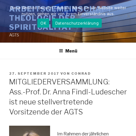
Zum
ARBEITSGEMEINSCHAFT
Diese Website benutzt Cookies. Wenn Sie die Website weiter
Inhalt
nutzen, gehen wir von Ihrem Einverständnis aus.
THEOLOGIE DER
springen
OK
Datenschutzerklärung
SPIRITUALITÄT
AGTS
Menü
VERÖFFENTLICHT
27. SEPTEMBER 2017
VON
CONRAD
AM
MITGLIEDERVERSAMMLUNG:
Ass.-Prof. Dr. Anna Findl-Ludescher
ist neue stellvertretende
Vorsitzende der AGTS
Im Rahmen der jährlichen