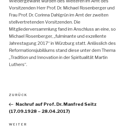
Wiedergewählt wurden des Weiteren im Amt des
Vorsitzenden Herr Prof. Dr. Michael Rosenberger und
Frau Prof. Dr. Corinna Dahlgrün im Amt der zweiten
stellvertretenden Vorsitzenden. Die
Mitgliederversammlung fand im Anschluss an eine, so
Michael Rosenberger, „fulminante und exzellente
Jahrestagung 2017“ in Würzburg statt. Anlässlich des
Reformationsjubiläums stand diese unter dem Thema
„Tradition und Innovation in der Spiritualität Martin
Luthers“.
Beitragsnavigation
Vorheriger
ZURÜCK
Beitrag
Nachruf auf Prof. Dr. Manfred Seitz
(17.09.1928 – 28.04.2017)
Nächster
WEITER
Beitrag